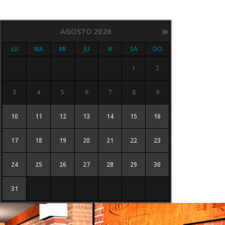
Saltar
al
»
contenido
AGOSTO
2026
LU
MA
MI
JU
VI
SÁ
DO
1
2
3
4
5
6
7
8
9
10
11
12
13
14
15
16
17
18
19
20
21
22
23
24
25
26
27
28
29
30
31